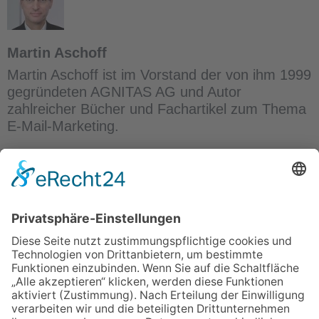
Martin Aschoff
Martin Aschoff ist im Vorstand der von ihm 1999
gegründeten AGNITAS AG und Autor
zahlreicher Bücher und Fachartikel zum Thema
E-Mail-Marketing.
Digitalkonferenz Personalisierung &
KI-Trends
Register here!
ÜBER UNS
ANMELDEN