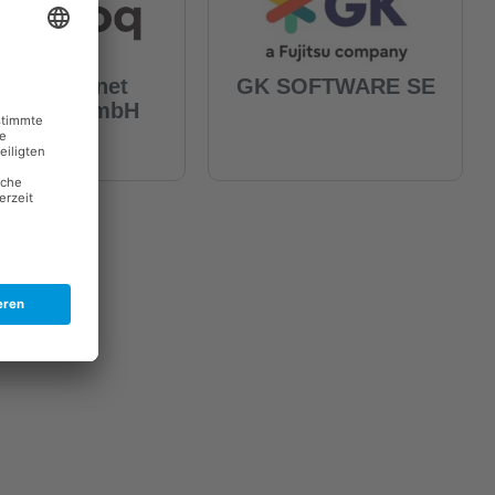
poq internet
GK SOFTWARE SE
ervices GmbH