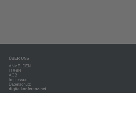
ÜBER UNS
ANMELDEN
LOGIN
AGB
Impressum
Datenschutz
digitalkonferenz.net
Kontakt
FAQ
Cookie-Einstellungen