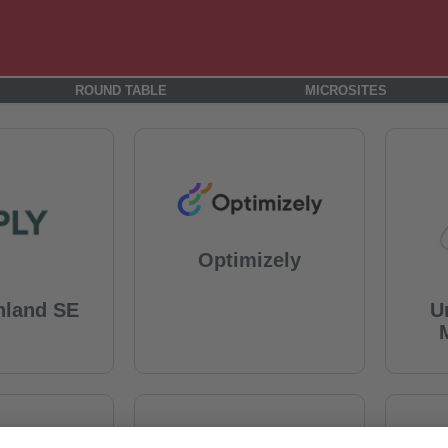
ROUND TABLE
MICROSITES
Optimizely
hland SE
U