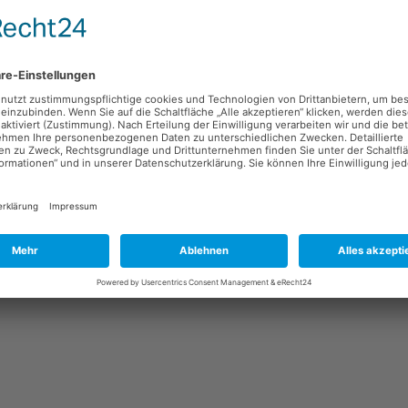
marketing-BÖRSE
e
seCoopers
s
chland