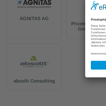
AGNITAS AG
PwC
Pricewaterhou
GmbH Deuts
absolit Consulting