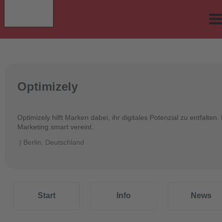
e
r Classes
d Table
sites
Optimizely
ker
Optimizely hilft Marken dabei, ihr digitales Potenzial zu entfalt
Marketing smart vereint.
| Berlin, Deutschland
op-Version
Start
Info
News