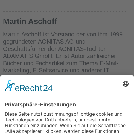
Martin Aschoff
Martin Aschoff ist Vorstand der von ihm 1999
gegründeten AGNITAS AG und
Geschäftsführer der AGNITAS-Tochter
ADAMATIS GmbH. Er ist Autor zahlreicher
Bücher und Fachartikel zum Thema E-Mail-
Marketing, E-Selfservice und anderer IT-
Themen und betreibt ein Blog unter www.os-
inside.de. Darüber hinaus ist er als Vorstand in
der Open Source Business Foundation (OSBF)
aktiv.
ÜBER UNS