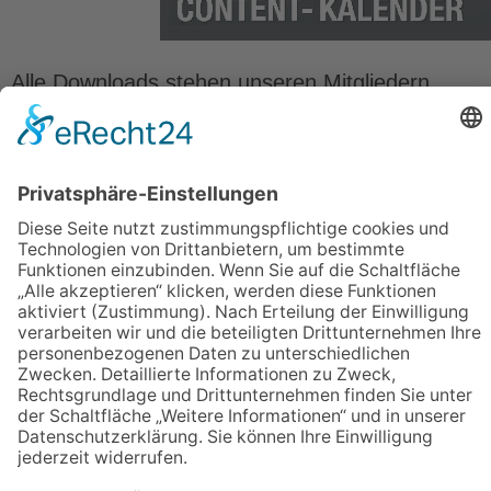
Alle Downloads stehen unseren Mitgliedern
kostenlos zur Verfügung. Der Autor des
Downloads ist:
marketing-BÖRSE
.
ÜBER UNS
ANMELDEN
LOGIN
AGB
Impressum
Datenschutz
digitalkonferenz.net