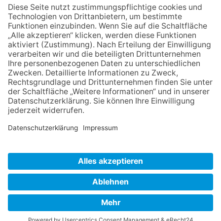
ÜBER UNS
ANMELDEN
LOGIN
AGB
Impressum
Datenschutz
digitalkonferenz.net
Kontakt
FAQ
Cookie-Einstellungen
HABEN SIE FRAGEN?
+49 (0)7254 / 95773-0