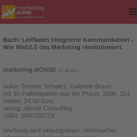
e
r Classes
d Table
Buch: Leitfaden Integrierte Kommunikation -
Wie Web2.0 das Marketing revolutioniert
sites
ker
marketing-BÖRSE
| 27.09.2011
Autor: Torsten Schwarz, Gabriele Braun
mit 36 Fallbeispielen aus der Praxis, 2006, 324
Seiten, 24,90 Euro
op-Version
Verlag: Absolit Consulting
ISBN: 3000192719
Werbung wird wirkungsloser. Verbraucher