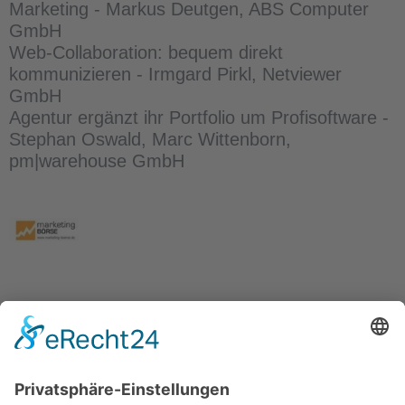
Marketing - Markus Deutgen, ABS Computer
GmbH
Web-Collaboration: bequem direkt
kommunizieren - Irmgard Pirkl, Netviewer
GmbH
Agentur ergänzt ihr Portfolio um Profisoftware -
Stephan Oswald, Marc Wittenborn,
pm|warehouse GmbH
About the tenderer:
marketing-BÖRSE
Das Dienstleisterverzeichnis marketing-BÖRSE
ist das größte deutschsprachige
Spezialverzeichnis für Marketing.