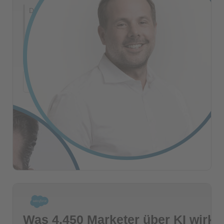
Digitale Teams sollen immer mehr Zielgruppen,
Kanäle und Inhalte bedienen – mit begrenzten
Ressourcen. Wir zeigen, wie Daten, Personalisierung,
Search und Agentic Content Creation
zusammenspielen, um digitale Experiences...
+
Mehr Details
Gerrit Taaks
PARTNER
Thomas Obermeier
SENIOR VALUE CONSULTANT
Was 4.450 Marketer über KI wirkli