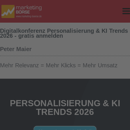
e
r Classes
Digitalkonferenz Personalisierung & KI Trends
d Table
2026 - gratis anmelden
sites
Peter Maier
ker
Mehr Relevanz = Mehr Klicks = Mehr Umsatz
op-Version
PERSONALISIERUNG & KI
TRENDS 2026