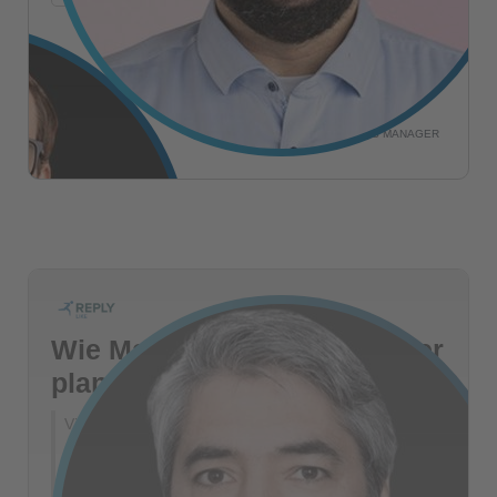
Eric Lause
SENIOR MARKETING DEVELOPMENT
René Schwedler
SENIOR CUSTOMER SUCCESS MANAGER
Wie Marketing & Sales wieder
planbar Pipeline erzeugen
Viele Teams nutzen Daten, Tools und Kampagnen –
aber folgen keiner gemeinsame Logik. Wir zeigen, wie
KI-Agenten ICP, Scoring und Signale verbinden – und