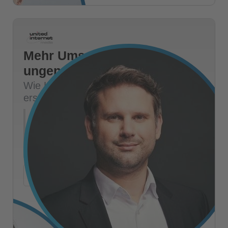
Mehr Umsatz aus
ungenutzten Daten:
Wie KI neue Marketing-Audiences
erschließt
Zwei konkrete Use Cases zeigen, wie United Internet
Media moderne KI-Verfahren einsetzt, um aus
unstrukturierten Daten verwertbare Insights und
aktivierbare Zielgruppen zu generieren.
+
Mehr Details
Friedrich Schenk
HEAD OF TARGETING & DATA PRODUCTS