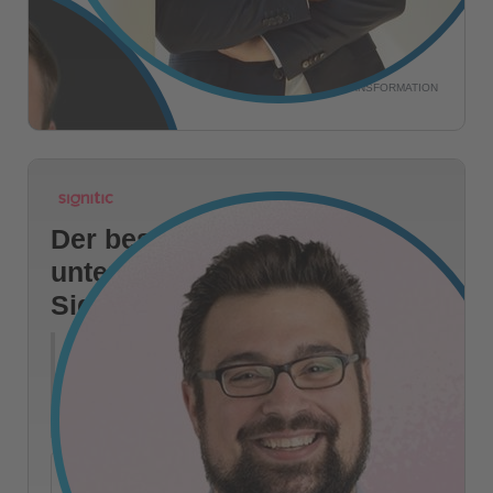
SENIOR MANAGER CUSTOMER
TRANSFORMATION
Tobias Schaller
MANAGER CUSTOMER TRANSFORMATION
Der beste Eindruck steht
unter jeder E-Mail – Ihre
Signatur als Marketingkanal
Der günstigste Marketingkanal Ihres Unternehmens
läuft ungenutzt. Wir zeigen, wie Sie Signatur-
Kampagnen aufsetzen, segmentieren und tracken –
inklusive Live-Demo und Carglass Case Study.
+
Mehr Details