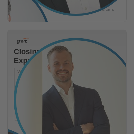
Wenzel Drechsler
HEAD OF UIM MARKETING & INSIGHTS
Closing the Customer
Experience Gap
Wir zeigen anhand 4 zentraler Themen und
Beispielen aus der Praxis auf, wie sich Marketing-
Organisationen und deren Operating Model
transformieren müssen, um den Kundenerwartungen
an Personalisierung gerecht zu werden.
+
Mehr Details
Julian Multani