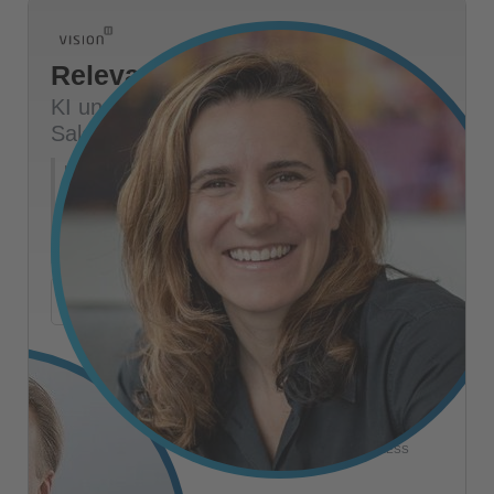
Relevanz entscheidet:
KI und Personalisierung in Marketing,
Sales und Service
KI-gestützte Personalisierung ist viel mehr als das
Ausspielen individueller Inhalte. Wir zeigen, wie Daten
und KI im Kundenalltag wirklich wirken - und das
entlang der gesamten Customer Journey.
+
Mehr Details
Sergej Plovs
MANAGING DIRECTOR
Adriane Kovacevic
DIRECTOR MARKETING & BUSINESS
DEVELOPMENT