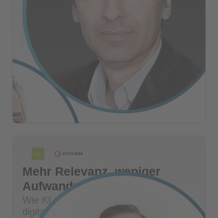
daraus ein System entsteht, das Pipeline identifiziert
und aktivier...
+
Mehr Details
Mark Klammer
HEAD OF AI BUSINESS UNIT & PRINCIPAL
Joel Puznava
PARTNER
Mehr Relevanz, weniger
Aufwand:
Wie KI, Search und Personalisierung
digitale Experiences skalieren