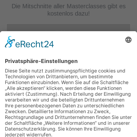
Die Mitschnitte aller Masterclasses gibt es
kostenlos dazu!
ÜBER UNS
ANMELDEN
LOGIN
AGB
Impressum
Datenschutz