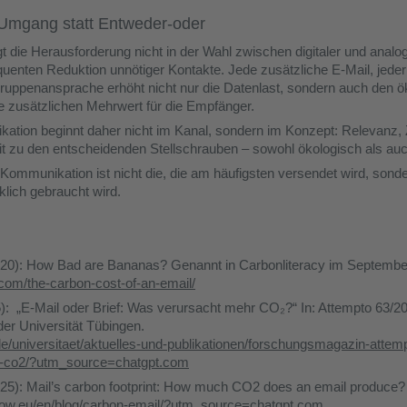
 Umgang statt Entweder-oder
gt die Herausforderung nicht in der Wahl zwischen digitaler und anal
quenten Reduktion unnötiger Kontakte. Jede zusätzliche E-Mail, jede
gruppenansprache erhöht nicht nur die Datenlast, sondern auch den 
e zusätzlichen Mehrwert für die Empfänger.
ation beginnt daher nicht im Kanal, sondern im Konzept: Relevanz, 
t zu den entscheidenden Stellschrauben – sowohl ökologisch als auc
ommunikation ist nicht die, die am häufigsten versendet wird, sonde
klich gebraucht wird.
20): How Bad are Bananas? Genannt in Carbonliteracy im Septembe
y.com/the-carbon-cost-of-an-email/
: „E-Mail oder Brief: Was verursacht mehr CO₂?“ In: Attempto 63/2
r Universität Tübingen.
.de/universitaet/aktuelles-und-publikationen/forschungsmagazin-attemp
-co2/?utm_source=chatgpt.com
025): Mail’s carbon footprint: How much CO2 does an email produce?
row.eu/en/blog/carbon-email/?utm_source=chatgpt.com