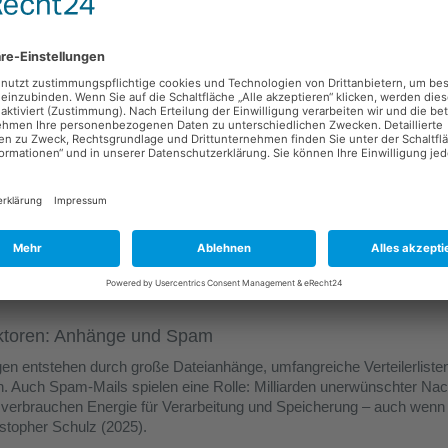
e Faktor: Masse
ils deutlich klimafreundlicher sind als Briefe, zeigt sich bei der G
 2024 wurden laut Markus Maisch (2025) weltweit weniger als 300 Mill
ammen rund 0,009 Gigatonnen CO2-Emmisionen verursachten. Im glei
50 Milliarden E-Mails versendet – hochgerechnet mehr als 127 Billio
Emissionen digitaler Kommunikation auf etwa 0,17 Gigatonnen CO2.
treiber
mabilanz digitaler Kommunikation hängt stark von der Stromerzeugung
Energien betrieben werden, verursachen deutlich weniger Emissionen 
 angewiesen sind. Gleichzeitig steigt der weltweite Energiebedarf du
ierlich an.
ktoren: Anhänge und Spam
en entstehen durch große Dateianhänge, umfangreiche Verteilerlisten
n. Auch Spam-Mails spielen eine Rolle: Milliarden unerwünschter Na
d verbrauchen Energie für Verarbeitung und Speicherung – auch wenn
istopher Schulz (2025).