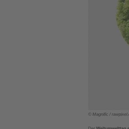
© Magnific / rawpixel
Der
Weltumwelttag a