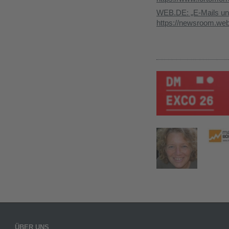
WEB.DE: „E-Mails u
https://newsroom.we
ÜBER UNS