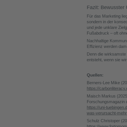
Fazit: Bewusster
Für das Marketing lie
sondern in der konse
und jede unklare Ziel
Fußabdruck – oft ohn
Nachhaltige Kommunik
Effizienz werden dami
Denn die wirksamste K
entsteht, wenn sie wir
Quellen:
Berners-Lee Mike (20
https://carbonliterac
Maisch Markus (2025)
Forschungsmagazin de
https://uni-tuebingen
was-verursacht-mehr
Schulz Christoper (2
https://www.fortomor