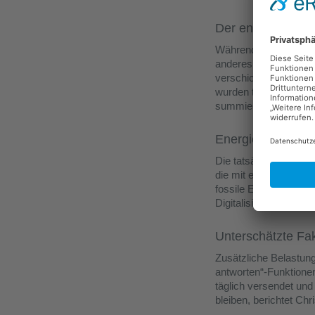
Der entscheidend
Während einzelne E-Ma
anderes Bild. Im Jahr
verschickt, die zus
wurden täglich etwa 3
summierten sich die 
Energie als Klima
Die tatsächliche Kli
die mit erneuerbaren 
fossile Energieträger
Digitalisierung kontinu
Unterschätzte Fa
Zusätzliche Belastung
antworten“-Funktione
täglich versendet un
bleiben, berichtet Chr