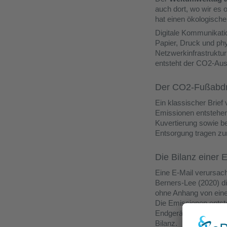
auch dort, wo wir es 
hat einen ökologische
Digitale Kommunikation
Papier, Druck und phy
Netzwerkinfrastruktu
entsteht der CO2-Aus
Der CO2-Fußabdru
Ein klassischer Brie
Emissionen entstehen
Kuvertierung sowie be
Entsorgung tragen zu
Die Bilanz einer 
Eine E-Mail verursac
Berners-Lee (2020) d
ohne Anhang von ein
Die Emissionen entst
Endgeräte, berichtet 
Bilanz.