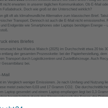
oft nicht erwarten: in unserer täglichen Kommunikation. Ob E-Mail oder
n Fußabdruck. Doch wie groß ist der Unterschied wirklich?
 gilt oft als klimafreundliche Alternative zum klassischen Brief. Tatsä
sischer Transport. Dennoch ist auch die E-Mail nicht emissionsfrei.
r und Endgeräte wie Smartphones oder Laptops benötigen Energie – 
stoß.
ck eines Briefes
f verursacht laut Markus Maisch (2025) im Durchschnitt etwa 20 bis
 entlang der gesamten Prozesskette: bei der Papierherstellung, dem
im Transport durch Logistikzentren und Zustellfahrzeuge. Auch Recy
r Gesamtbilanz bei.
E-Mail
ht im Vergleich weniger Emissionen. Je nach Umfang und Nutzung lie
iese meist zwischen 0,03 und 17 Gramm CO2. Die durchschnittliche
em Laptop gesendet und einem Laptop empfangen liegt bei 0,3 Gra
ehen hauptsächlich durch den Stromverbrauch der Server, der Daten
web.de (2024). Auch das langfristige Speichern von E-Mails in der Clo