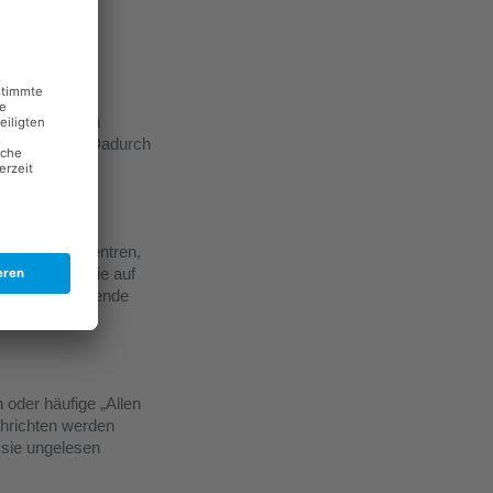
esamtmenge ein
iarden Briefe
chen Zeitraum
nen pro Jahr. Dadurch
 ab. Rechenzentren,
als solche, die auf
rch die zunehmende
 oder häufige „Allen
chrichten werden
 sie ungelesen