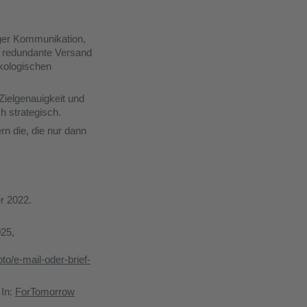
oger Kommunikation,
r redundante Versand
ökologischen
Zielgenauigkeit und
h strategisch.
rn die, die nur dann
r 2022.
025,
to/e-mail-oder-brief-
 In:
ForTomorrow