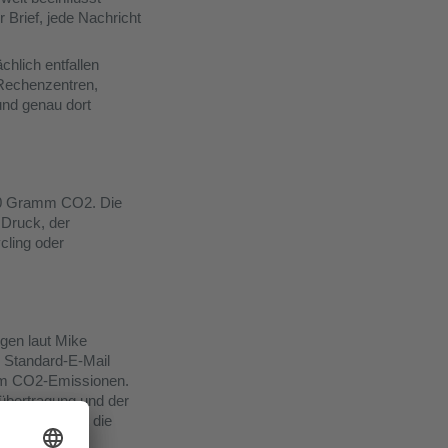
 Brief, jede Nachricht
chlich entfallen
 Rechenzentren,
und genau dort
 30 Gramm CO2. Die
 Druck, der
cling oder
gen laut Mike
 Standard-E-Mail
mm CO2-Emissionen.
übertragung und der
ud beeinflusst die