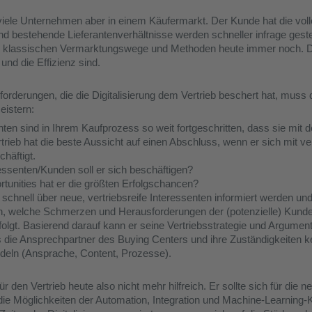
iele Unternehmen aber in einem Käufermarkt. Der Kunde hat die voll
nd bestehende Lieferantenverhältnisse werden schneller infrage gestel
der klassischen Vermarktungswege und Methoden heute immer noch. Di
und die Effizienz sind.
rderungen, die die Digitalisierung dem Vertrieb beschert hat, muss d
istern:
ten sind in Ihrem Kaufprozess so weit fortgeschritten, dass sie mit 
rieb hat die beste Aussicht auf einen Abschluss, wenn er sich mit ver
häftigt.
essenten/Kunden soll er sich beschäftigen?
tunities hat er die größten Erfolgschancen?
e schnell über neue, vertriebsreife Interessenten informiert werden und
, welche Schmerzen und Herausforderungen der (potenzielle) Kund
 folgt. Basierend darauf kann er seine Vertriebsstrategie und Argumen
 die Ansprechpartner des Buying Centers und ihre Zuständigkeiten 
deln (Ansprache, Content, Prozesse).
ür den Vertrieb heute also nicht mehr hilfreich. Er sollte sich für die 
 die Möglichkeiten der Automation, Integration und Machine-Learning