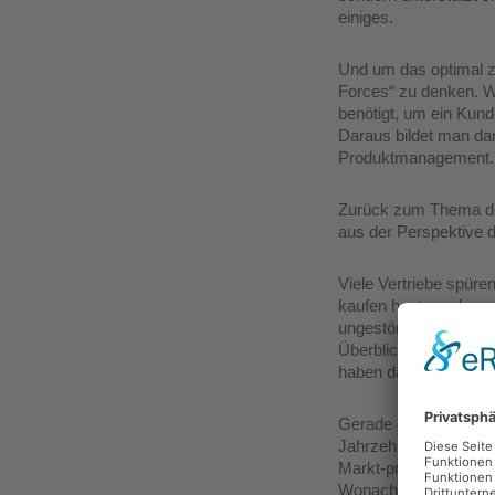
einiges.
Und um das optimal zu
Forces“ zu denken. We
benötigt, um ein Kun
Daraus bildet man dan
Produktmanagement.
Zurück zum Thema des
aus der Perspektive 
Viele Vertriebe spür
kaufen heute anders 
ungestört informieren
Überblick über die Lö
haben das Internet un
Gerade etablierte Unt
Jahrzehnte ihre Markt
Markt-präsenz. Oft m
Wonach fragt man, wen