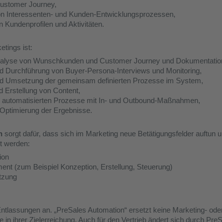
Customer Journey,
on Interessenten- und Kunden-Entwicklungsprozessen,
 Kundenprofilen und Aktivitäten.
tings ist:
Analyse von Wunschkunden und Customer Journey und Dokumentation
nd Durchführung von Buyer-Persona-Interviews und Monitoring,
nd Umsetzung der gemeinsam definierten Prozesse im System,
 Erstellung von Content,
r automatisierten Prozesse mit In- und Outbound-Maßnahmen,
Optimierung der Ergebnisse.
on
sorgt dafür, dass sich im Marketing neue Betätigungsfelder auftun 
t werden:
ion
nt (zum Beispiel Konzeption, Erstellung, Steuerung)
tzung
Entlassungen an. „PreSales Automation“ ersetzt keine Marketing- oder 
e in ihrer Zielerreichung. Auch für den Vertrieb ändert sich durch Pr