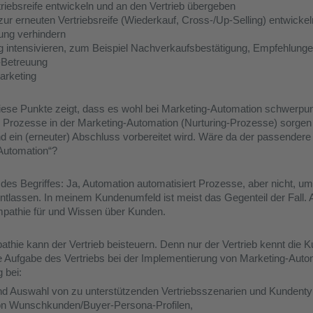
triebsreife entwickeln und an den Vertrieb übergeben
r erneuten Vertriebsreife (Wiederkauf, Cross-/Up-Selling) entwickel
ng verhindern
 intensivieren, zum Beispiel Nachverkaufsbestätigung, Empfehlung
-Betreuung
arketing
f diese Punkte zeigt, dass es wohl bei Marketing-Automation schwer
. Prozesse in der Marketing-Automation (Nurturing-Prozesse) sorgen 
nd ein (erneuter) Abschluss vorbereitet wird. Wäre da der passendere 
 Automation“?
 des Begriffes: Ja, Automation automatisiert Prozesse, aber nicht, 
ntlassen. In meinem Kundenumfeld ist meist das Gegenteil der Fall.
Empathie für und Wissen über Kunden.
hie kann der Vertrieb beisteuern. Denn nur der Vertrieb kennt die 
ie Aufgabe des Vertriebs bei der Implementierung von Marketing-Autom
 bei:
und Auswahl von zu unterstützenden Vertriebsszenarien und Kundenty
 von Wunschkunden/Buyer-Persona-Profilen,