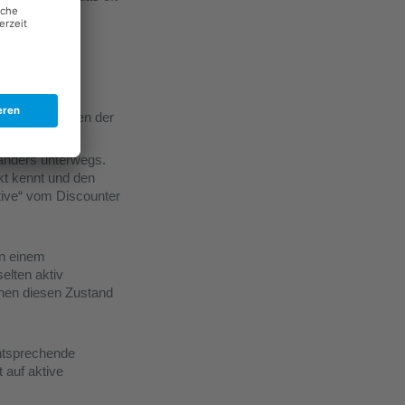
e mal …
ob das in Zeiten der
e anders unterwegs.
kt kennt und den
tive“ vom Discounter
in einem
elten aktiv
ennen diesen Zustand
entsprechende
 auf aktive