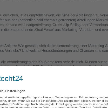
 erreichen, ist es empfehlenswert, die Silos der Abteilungen zu verl
r aus den (hoffentlich bald ehemals getrennten) Abteilungen Marketi
denszenario wie Leadgenerierung, Cross-/Up-Selling oder Vermarktun
n die entsprechende „Goal Force“ aus Marketing, Vertrieb – und even
 Artikels: Wie gestaltet sich die Implementierung einer Marketing-
des Vertriebs? Und welche Herausforderungen und Chancen sind da
en die Veränderungen des Kaufverhaltens sehr deutlich. Kunden suche
als früher. Gerade im B2B-Bereich möchten sich potenzielle Kunden 
. Sie suchen relevante und hilfreiche Inhalte im „Self-Service-Modus“
sungsvarianten und die Anbieter zu verschaffen. Den reinen „Prospek
d die Social-Media-Plattformen überflüssig gemacht.
ernehmen trifft die Veränderung im Kaufverhalten hart. Sie haben übe
position und Marke aufgebaut. Ihre starke Marke war das Zugpferd un
ussten (müssen) sie gar nicht aktiv vermarkten. Man kennt das aus 
n ein Papiertaschentuch benötigt wird? „Hast Du mal ein Tempo?“ So