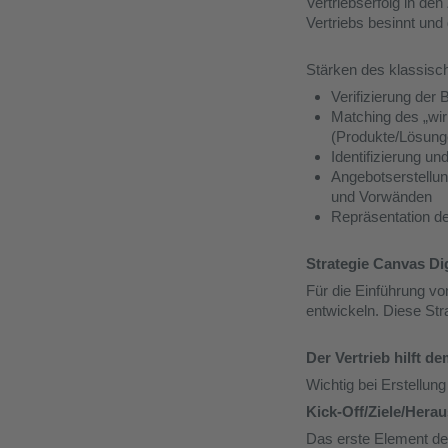
Vertriebserfolg in den
Vertriebs besinnt und
Stärken des klassisc
Verifizierung der
Matching des „wir
(Produkte/Lösung
Identifizierung u
Angebotserstellu
und Vorwänden
Repräsentation 
Strategie Canvas Dig
Für die Einführung vo
entwickeln. Diese Str
Der Vertrieb hilft d
Wichtig bei Erstellung 
Kick-Off/Ziele/Hera
Das erste Element des