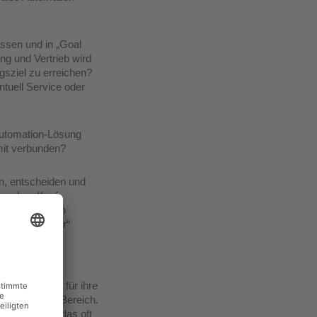
assen und in „Goal
ng und Vertrieb wird
gsziel zu erreichen?
tuell Service oder
Automation-Lösung
mit verbunden?
n, entscheiden und
vor dem Kauf
, um sich einen
te-Überbringer“
r Jahre oder
d der Garant für ihre
dem privaten Bereich.
 ähnlich ist das oft