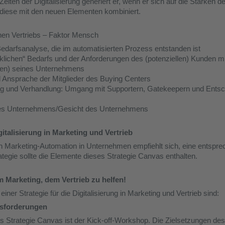
 Zeiten der Digitalisierung generiert er, wenn er sich auf die Stärken 
 diese mit den neuen Elementen kombiniert.
hen Vertriebs – Faktor Mensch
 Bedarfsanalyse, die im automatisierten Prozess entstanden ist
klichen“ Bedarfs und der Anforderungen des (potenziellen) Kunden 
en) seines Unternehmens
nd Ansprache der Mitglieder des Buying Centers
ng und Verhandlung: Umgang mit Supportern, Gatekeepern und Ents
des Unternehmens/Gesicht des Unternehmens
italisierung in Marketing und Vertrieb
n Marketing-Automation in Unternehmen empfiehlt sich, eine entspre
ategie sollte die Elemente dieses Strategie Canvas enthalten.
em Marketing, dem Vertrieb zu helfen!
einer Strategie für die Digitalisierung in Marketing und Vertrieb sind:
usforderungen
 Strategie Canvas ist der Kick-off-Workshop. Die Zielsetzungen des K