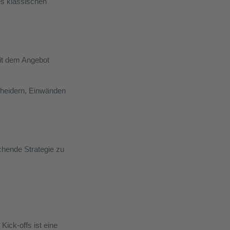
des klassischen
mit dem Angebot
cheidern, Einwänden
chende Strategie zu
ick-offs ist eine