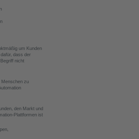
n
en
punktmäßig um Kunden
dafür, dass der
Begriff nicht
um Menschen zu
 Automation
Kunden, den Markt und
ation-Plattformen ist
pen,