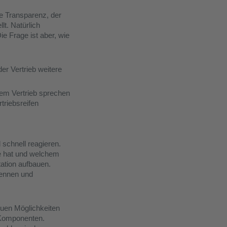
e Transparenz, der
lt. Natürlich
e Frage ist aber, wie
er Vertrieb weitere
dem Vertrieb sprechen
triebsreifen
 schnell reagieren.
e hat und welchem
tation aufbauen.
kennen und
neuen Möglichkeiten
-Komponenten.