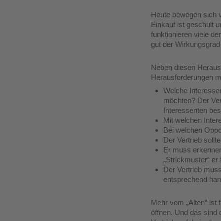
Heute bewegen sich v
Einkauf ist geschult u
funktionieren viele 
gut der Wirkungsgrad 
Neben diesen Herausfo
Herausforderungen me
Welche Interessen
möchten? Der Vert
Interessenten besc
Mit welchen Inter
Bei welchen Oppor
Der Vertrieb sollt
Er muss erkennen
„Strickmuster“ er
Der Vertrieb muss
entsprechend han
Mehr vom „Alten“ ist f
öffnen. Und das sind