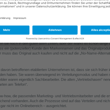
 Welches Unternehmen wird genannt, wenn gefragt wird: „Haben Si
ank?
sklemme?
ng?“
hmen, die eine so starke Marke aufgebaut haben. Aber die Frage ist, 
italisierung heute auch noch so ist und so bleibt. Denn:
en sie noch in den guten alten Zeiten, aber der Markt ist schon lang
dass ein (potenzieller) Kunde den Markennamen und das Originalprodu
 muss das Original auch kaufen und nicht auf die „No-Name-Alterna
 davon betroffenen etablierten Unternehmen ist, dass sie sich früher 
den haben. Sie waren überwiegend im Verteilungsmodus und haben s
iebler waren eigentlich Sachbearbeiter. Die alten „Vertriebshasen“ n
rten am Telefon“.
w-how, die passenden Marketing- und Vertriebsmitarbeiter und die 
ichend vorhanden. Auch die Prozesse sind auf das Verteilen und nicht
ar nicht im Onlinebereich – ausgerichtet.