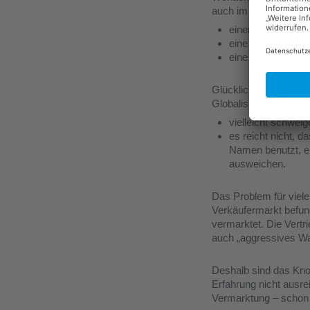
auch im B2B-Bereich.
einen Schaltschr
eine Installation
eine SPS-Steueru
Glücklich die Unterne
Globalisierung und Dig
vielleicht schwelg
es reicht nicht, 
Namen benutzt, er
ausweichen.
Das Problem für viele
Verkäufermarkt befun
vermarktet. Die Vertr
auch „aggressives Wa
Deshalb sind das Kno
Erfahrung nicht ausre
Vermarktung – schon g