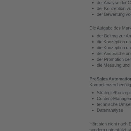
der Analyse der 
der Konzeption v
der Bewertung von
Die Aufgabe des Marke
der Beitrag zur 
die Konzeption u
die Konzeption u
der Ansprache und
der Promotion de
die Messung und 
PreSales Automati
Kompetenzen benötig
Strategie/Konzept
Content-Manageme
technische Umse
Datenanalyse
Hört sich nicht nach 
sondern unterstützt si