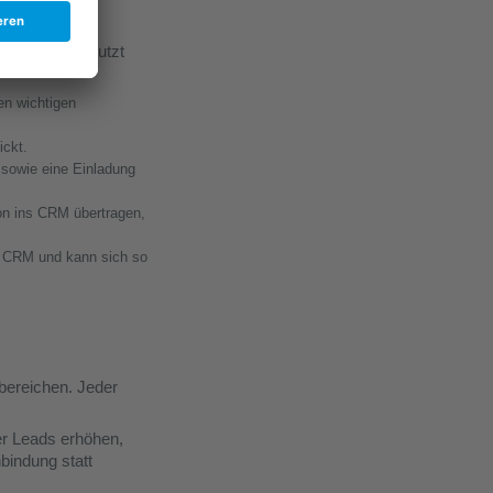
nene Zeit genutzt
en wichtigen
ickt.
 sowie eine Einladung
ion ins CRM übertragen,
im CRM und kann sich so
sbereichen. Jeder
er Leads erhöhen,
bindung statt