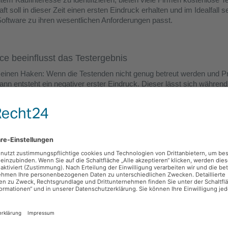
ft soll in dieser Zeit einen ersten Eindruck erhalten und im Idealfall s
Software zu ihren wesentlichen Anforderungen passt.
e beeinflusst das Testergebnis
 einen Haken: Wenn die Testenden nicht genug betreut werden und P
ann entsteht ein negativer erster Eindruck. Dieser lässt sich währen
meiden. Mit dessen Hilfe werden die Testenden in die Software eing
ckeln.
automatisiert Service
e Person persönlich betreut werden kann, sondern nur diejenigen, die
von Marketing-Automation eine automatische E-Mail-Kampagne generier
ationen bereit, um die Software erfolgreich proben zu können. Erst w
 Blick in die Software geworfen haben und dieser positiv ausfällt, sol
erbindung setzen.