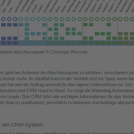
 höhere Abschlussquote © Christoph Plessner
em gleichen Aufwand die Abschlussquote zu erhöhen, verschieben si
 immer mehr. Im Idealfall kommt der Vertrieb erst ins Spiel, wenn bere
sse hat und der Auftrag wertvoll für das eigene Unternehmen ist. Um 
utomation und CRM Hand in Hand. So sorgt die Marketing Automation 
g von Leads. Das CRM führt alle wichtigen Informationen für das Ver
ds final zu qualifizieren, persönlich zu betreuen und Aufträge abzusch
r ein CRM-System
m Kaufinteresse zu identifizieren, bieten viele Firmen kostenlose T