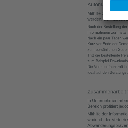
Automatisierter O
Mithilfe des nachfolg
werden, um interessan
Nach der Bestellung der
Informationen zur Instal
Nach ein paar Tagen wer
Kurz vor Ende der Demon
zum persönlichen Gesprä
Tritt die bestellende P
zum Beispiel Downloads
Die Vertriebsfachkraft 
ideal auf den Beratungst
Zusammenarbeit v
In Unternehmen arbeit
Bereich profitiert jed
Mithilfe der Informat
wodurch der Vertrieb 
Abwanderungsprävent