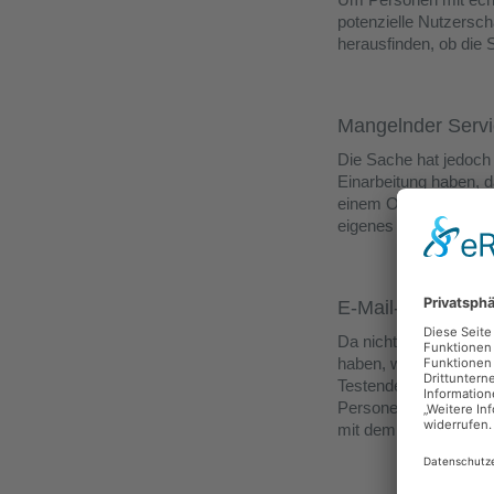
potenzielle Nutzerscha
herausfinden, ob die 
Mangelnder Servic
Die Sache hat jedoch
Einarbeitung haben, d
einem OnBoarding ver
eigenes Wissen entwi
E-Mail-Kampagne 
Da nicht jede einzeln
haben, wird mithilfe 
Testenden alle Inform
Personen einen ersten
mit dem Vertrieb in V