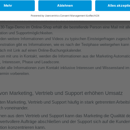
nBoarding-Prozess sorgt für 4-Mal mehr Zeit pro Lead
enden Prozesses konnten manuelle Schritte eingespart und die gewon
te Vertriebschancen intensiver zu betreuen:
 30-Tage-Demo im Online-Shop erhält die bestellende Person eine Mail mit all
lation und Supportmöglichkeiten.
den weitere Informationen und Videos zu typischen Einsteigerfragen zugesch
stration gibt es Informationen, wie es nach der Testphase weitergehen kann
ch mit Link auf einen Online-Buchungskalender.
erson mit uns in Kontakt, werden die Informationen aus der Marketing Automat
, Interessen, Phase und Leadscore.
findet alle Informationen zum Kontakt inklusive Interessen und Wissenstand 
ermin vorbereiten.
on Marketing, Vertrieb und Support erhöhen Umsatz
en Marketing, Vertrieb und Support häufig in stark getrennten Arbeit
och voneinander.
ionen aus dem Vertrieb und Support kann das Marketing die Qualität d
wertvollere Aufträge abschließen und der Support sich auf die Kunden
ion konzentrieren kann.