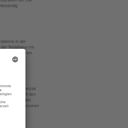
elbständig
robleme in der
d der Testphase mit
eführt und können
 ein hohes Potenzial
t. Diese stellt den
enn die testenden
len sich die Personen