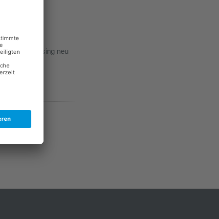
n Web Advertising neu
utomation