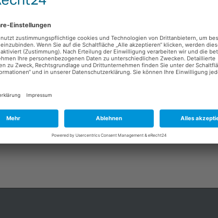
Beyond Targeting: Wie KI, Creative und Ope
sortieren
Was uns im Marketing 2026 erwartet
Personalisierung der Mediaplanung
ch
Digitalkonferenz Marketing A