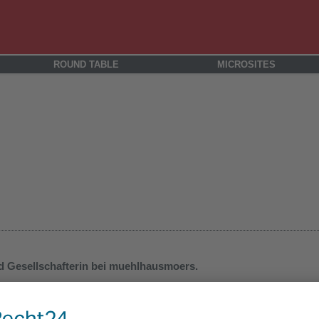
ROUND TABLE
MICROSITES
d Gesellschafterin bei muehlhausmoers.