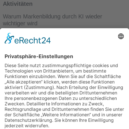
Aktivitäten
Warum Markenbildung durch KI wieder
wichtiger wird
Next Best Action, Next Best Offer und
Adaptive Content
Hyperpersonalisierung 2025: Durchbruch oder
Dauerbaustelle?
ÜBER UNS
ANMELDEN
LOGIN
AGB
Impressum
Datenschutz