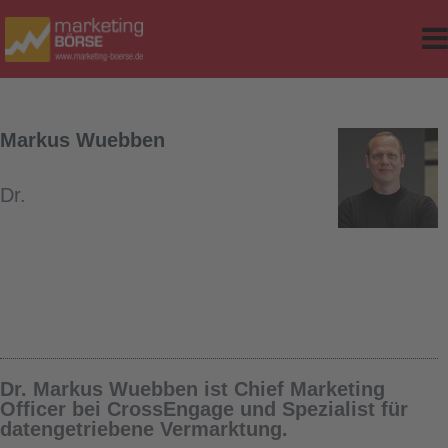
e
r Classes
d Table
Markus Wuebben
sites
Dr.
ker
op-Version
Dr. Markus Wuebben ist Chief Marketing
Officer bei CrossEngage und Spezialist für
datengetriebene Vermarktung.