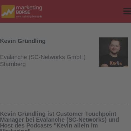
e
r Classes
d Table
Kevin Gründling
sites
Evalanche (SC-Networks GmbH)
ker
Starnberg
op-Version
Kevin Gründling ist Customer Touchpoint
Manager bei Evalanche (SC-Networks) und
Host des Podcasts "Kevin allein im