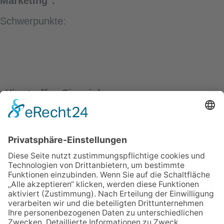
Marketing".
Schwerpunkte:
Hier treffen Sie mich
CRM & Email Innovations World
München
ÜBER UNS
ANMELDEN
LOGIN