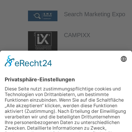
Search Marketing Expo
CAMPIXX
Citation Worthiness
Vortrag
ÜBER UNS
ANMELDEN
LOGIN
AGB