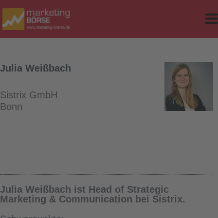
e
r Classes
d Table
Julia Weißbach
sites
Sistrix GmbH
ker
Bonn
op-Version
Julia Weißbach ist Head of Strategic
Marketing & Communication bei Sistrix.