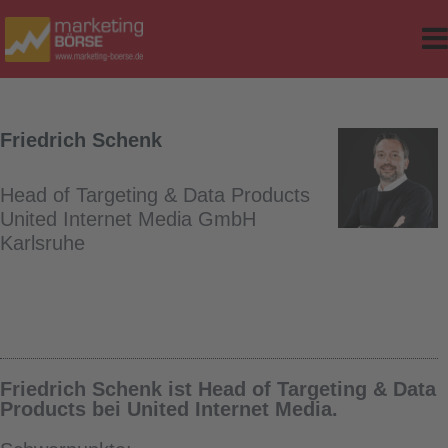
e
r Classes
d Table
Friedrich Schenk
sites
Head of Targeting & Data Products
ker
United Internet Media GmbH
Karlsruhe
op-Version
Friedrich Schenk ist Head of Targeting & Data
Products bei United Internet Media.