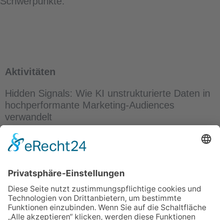
Schwerpunkte:
Aktivitäten
Hidden Signals: Wie KI unstrukturierte Daten in
hochperformante Marketing-Audiences
verwandelt
Mehr Umsatz aus ungenutzten Daten: Wie KI
neue Marketing-Audiences erschließt
Wie intelligentes Targeting im Lower Funnel
funktioniert
ÜBER UNS