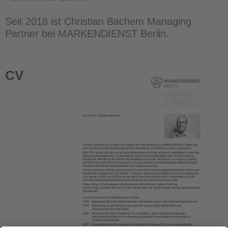
Seit 2018 ist Christian Bachem Managing
Partner bei MARKENDIENST Berlin.
CV