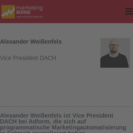
e
r Classes
d Table
Alexander Weißenfels
sites
Vice President DACH
ker
op-Version
Alexander Weißenfels ist Vice President
DACH bei Adform, die sich auf
programmatische Marketingautomatisierung