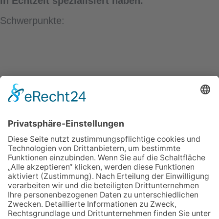
in Echtzeit spezialisiert haben.
Schwerpunkte:
Aktivitäten
Beyond Targeting: Wie KI, Creative und Open
Web Advertising neu sortieren
ÜBER UNS
ANMELDEN
LOGIN
AGB